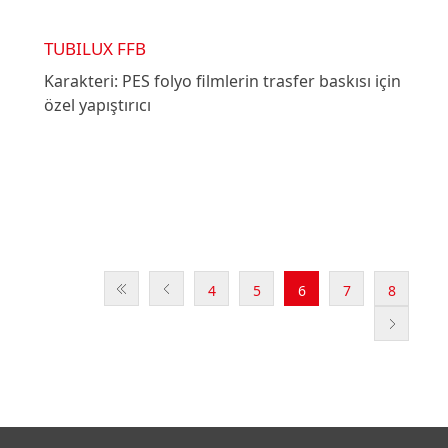
TUBILUX FFB
Karakteri: PES folyo filmlerin trasfer baskısı için
özel yapıştırıcı
4
5
6
7
8