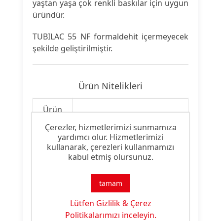
yaştan yaşa çok renkli baskılar için uygun
üründür.
TUBILAC 55 NF formaldehit içermeyecek
şekilde geliştirilmiştir.
Ürün Nitelikleri
Ürün
Koyu Zemin Baskı Patı
Tipi:
Çerezler, hizmetlerimizi sunmamıza
yardımcı olur. Hizmetlerimizi
Ürün
kullanarak, çerezleri kullanmamızı
FF Yumuşak Tuşe
Özelliği:
kabul etmiş olursunuz.
tamam
Lütfen Gizlilik & Çerez
Ürün Dokümanları
Politikalarımızı inceleyin.