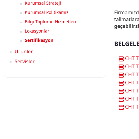
Kurumsal Strateji
Firmamızda
Kurumsal Politikamız
talimatla
Bilgi Toplumu Hizmetleri
geçebilirs
Lokasyonlar
Sertifikasyon
BELGEL
Ürünler
CHT T
Servisler
CHT T
CHT T
CHT T
CHT T
CHT T
CHT T