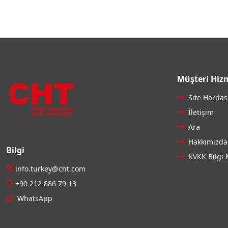
Müşteri Hizm
Site Haritas
İletişim
Ara
Hakkımızda
Bilgi
KVKK Bilgi 
info.turkey@cht.com
+90 212 886 79 13
WhatsApp