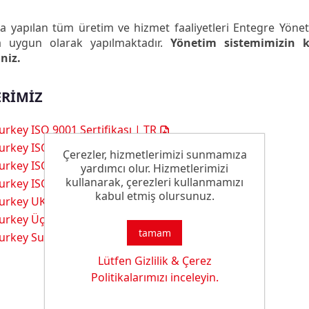
 yapılan tüm üretim ve hizmet faaliyetleri Entegre Yönet
ra uygun olarak yapılmaktadır.
Yönetim sistemimizin ka
iniz.
ERİMİZ
urkey ISO 9001 Sertifikası | TR
urkey ISO 14001 Sertifikası | TR
Çerezler, hizmetlerimizi sunmamıza
urkey ISO 14064-1 Sertifikası | TR
yardımcı olur. Hizmetlerimizi
kullanarak, çerezleri kullanmamızı
urkey ISO 45001 Sertifikası | TR
kabul etmiş olursunuz.
urkey UKAS 50001 Sertifikası | TR
urkey Üçlü Sorumluluk Belgesi | TR
tamam
urkey Su Ayak İzi Doğrulama Beyanı | TR
Lütfen Gizlilik & Çerez
Politikalarımızı inceleyin.