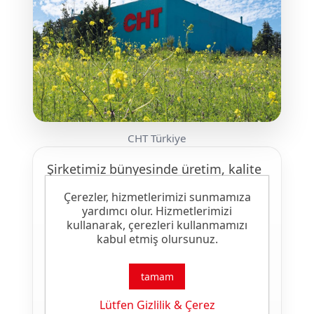
CHT Türkiye
Şirketimiz bünyesinde üretim, kalite
kontrol laboratuvarı, AR&GE
Çerezler, hizmetlerimizi sunmamıza
laboratuvarı, uygulama laboratuvarı,
yardımcı olur. Hizmetlerimizi
enstrümantel analiz laboratuvarı,
kullanarak, çerezleri kullanmamızı
depolama, ürün güvenlik ve teknik
kabul etmiş olursunuz.
servis imkanları mevcuttur.
Müşterilerilerine hızlı teslimat ve
tamam
teknik hizmet vermek amacıyla
İstanbul dışında; Çorlu, Bursa,
Lütfen Gizlilik & Çerez