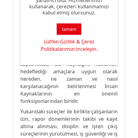
yardımcı olur. Hizmetlerimizi
kullanarak, çerezleri kullanmamızı
kabul etmiş olursunuz.
CHT Türkiye İnsan
tamam
Kaynakları
Lütfen Gizlilik & Çerez
Politikalarımızı inceleyin.
Bu doğrultuda tüm departmanlar için
gerekli olan çalışan ihtiyacının
saptanması, bu kaynağın, kurumun
hedeflediği amaçlara uygun olarak
nereden, ne zaman ve nasıl
karşılanacağının belirlenmesi İnsan
Kaynaklarının en önemli
fonksiyonlarından biridir.
Yukarıdaki süreçler ile birlikte çalışanların
izin, rapor dönemlerinin takibi ve kayıt
altına alınması, disiplin ve işten çıkış
süreçlerinin yürütülmesi, iş güvenliği ve iş