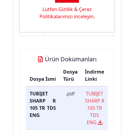
Ürün
Ink Jet Baskı Malzemesi
Tipi:
Lütfen Gizlilik & Çerez
Politikalarımızı inceleyin.
Ürün
Antimigrasyon
Özelliği:
Ürün Dokümanları
Dosya
İndirme
Dosya İsmi
Türü
Linki
TUBIJET
.pdf
TUBIJET
SHARP R
SHARP R
105 TR TDS
105 TR
ENG
TDS
ENG