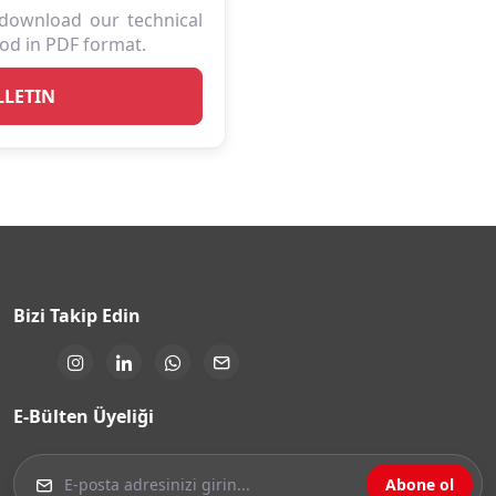
download our technical
iod in PDF format.
LETIN
Bizi Takip Edin
E-Bülten Üyeliği
Abone ol