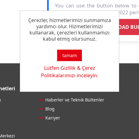
You can use the button below to 
bulletin for the December 2022 per
Çerezler, hizmetlerimizi sunmamıza
yardımcı olur. Hizmetlerimizi
DOWNLOAD BUL
kullanarak, çerezleri kullanmamızı
kabul etmiş olursunuz.
tamam
Lütfen Gizlilik & Çerez
Politikalarımızı inceleyin.
etleri
Kolay Erişim
ı
Haberler ve Teknik Bültenler
Blog
Kariyer
Merkezi