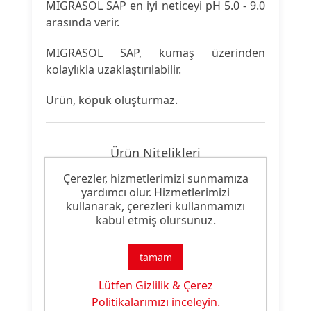
MIGRASOL SAP en iyi neticeyi pH 5.0 - 9.0
arasında verir.
MIGRASOL SAP, kumaş üzerinden
kolaylıkla uzaklaştırılabilir.
Ürün, köpük oluşturmaz.
Ürün Nitelikleri
Çerezler, hizmetlerimizi sunmamıza
Ürün
yardımcı olur. Hizmetlerimizi
Migrasyon Önleyici
Tipi:
kullanarak, çerezleri kullanmamızı
kabul etmiş olursunuz.
Ürün
Boyama Yardımcısı
Özelliği:
tamam
Lütfen Gizlilik & Çerez
Politikalarımızı inceleyin.