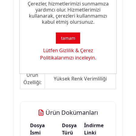
edilir. Boyarmaddelerin uyumluluğu için
Çerezler, hizmetlerimizi sunmamıza
uygulanacak ön denemeler boyarmadde
yardımcı olur. Hizmetlerimizi
kullanarak, çerezleri kullanmamızı
üreticisinin belirttiği şekilde olmalıdır.
kabul etmiş olursunuz.
tamam
Ürün Nitelikleri
Lütfen Gizlilik & Çerez
Ürün
Politikalarımızı inceleyin.
Kıvamlaştırıcı Malzeme
Tipi:
Ürün
Yüksek Renk Verimliliği
Özelliği:
Ürün Dokümanları
Dosya
Dosya
İndirme
İsmi
Türü
Linki