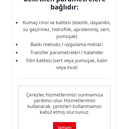
bağlıdır:
Kumaş cinsi ve kalitesi (elastik, dayanıklı,
su geçirmez, hidrofilik, aprelenmiş, sert,
yumuşak)
Baskı metodu / uygulama miktarı
Transfer parametreleri / kalander
Film kalitesi (sert veya yumuşak, kalın
veya ince)
Ürün Nitelikleri
Çerezler, hizmetlerimizi sunmamıza
yardımcı olur. Hizmetlerimizi
Ürün
kullanarak, çerezleri kullanmamızı
Tutkal Hazır Baskı Patı
Tipi:
kabul etmiş olursunuz.
Ürün
FF & Yumuşak Tuşe & Parlak
tamam