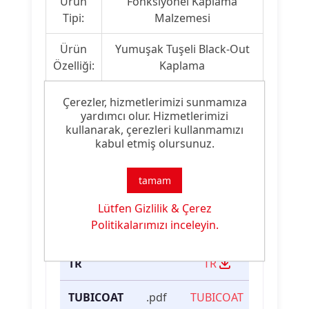
Ürün
Fonksiyonel Kaplama
Tipi:
Malzemesi
Ürün
Yumuşak Tuşeli Black-Out
Özelliği:
Kaplama
Çerezler, hizmetlerimizi sunmamıza
yardımcı olur. Hizmetlerimizi
kullanarak, çerezleri kullanmamızı
Ürün Dokümanları
kabul etmiş olursunuz.
Dosya
Dosya
İndirme
İsmi
Türü
Linki
tamam
Lütfen Gizlilik & Çerez
TUBICOAT
.pdf
TUBICOAT
Politikalarımızı inceleyin.
BO TK
BO TK
SOFT TDS
SOFT TDS
TR
TR
TUBICOAT
.pdf
TUBICOAT