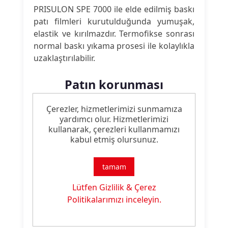
PRISULON SPE 7000 ile elde edilmiş baskı
patı filmleri kurutulduğunda yumuşak,
elastik ve kırılmazdır. Termofikse sonrası
normal baskı yıkama prosesi ile kolaylıkla
uzaklaştırılabilir.
Patın korunması
Çerezler, hizmetlerimizi sunmamıza
PRISULON SPE 7000 hazırlanmış patın
yardımcı olur. Hizmetlerimizi
viskozitesinde düşüş olmaksızın
kullanarak, çerezleri kullanmamızı
beklemesini sağlayacak koruyucu
kabul etmiş olursunuz.
malzeme içerir. Eğer patın daha uzun
süre dayanması isteniyorsa, özel çalışma
tamam
şartları ya da uygunsuz iklimsel etkiler
altında, yaygın koruyucu malzemelerden
Lütfen Gizlilik & Çerez
birinin ilavesi tavsiye edilir. Koruyucunun
Politikalarımızı inceleyin.
boyarmadde üreticilerinin tavsiyelerine
uygun olarak, boyarmadde ile