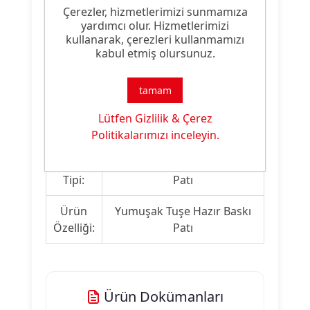
materyalleri üzerinde iyi haslık sonuçları
Çerezler, hizmetlerimizi sunmamıza
yardımcı olur. Hizmetlerimizi
gösteren baskı efektleri elde edilir. Baskı
kullanarak, çerezleri kullanmamızı
patları, aşındırma malzemeleri
kabul etmiş olursunuz.
eklenmesiyle elde edilen yüksek viskozite
stabilitesine sahiptir.
tamam
Lütfen Gizlilik & Çerez
Ürün Nitelikleri
Politikalarımızı inceleyin.
Ürün
Pigment Beyaz Aşındırma
Tipi:
Patı
Ürün
Yumuşak Tuşe Hazır Baskı
Özelliği:
Patı
Ürün Dokümanları