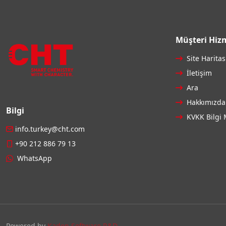
Müşteri Hizm
Site Haritas
İletişim
Ara
Hakkımızda
Bilgi
KVKK Bilgi 
info.turkey@cht.com
+90 212 886 79 13
WhatsApp
Powered by
Kaden Software R&D