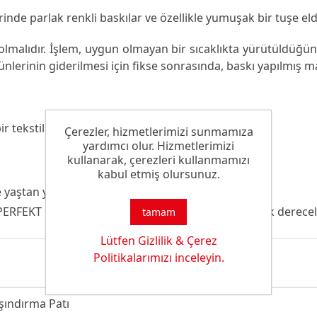
nde parlak renkli baskılar ve özellikle yumuşak bir tuşe eld
olmalıdır. İşlem, uygun olmayan bir sıcaklıkta yürütüldüğünd
lerinin giderilmesi için fikse sonrasında, baskı yapılmış mat
 tekstil görünümü elde edilir.
Çerezler, hizmetlerimizi sunmamıza
yardımcı olur. Hizmetlerimizi
kullanarak, çerezleri kullanmamızı
kabul etmiş olursunuz.
yaştan yaşa baskıda başarılı şekilde uygulanır.
ERFEKT DC 8 ile parlak baskı efekti ve yüksek haslık dereceler
tamam
Lütfen Gizlilik & Çerez
Politikalarımızı inceleyin.
şındırma Patı