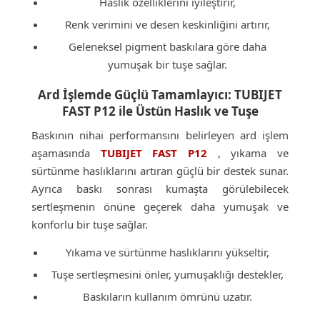
Haslık özelliklerini iyileştirir,
Renk verimini ve desen keskinliğini artırır,
Geleneksel pigment baskılara göre daha
yumuşak bir tuşe sağlar.
Ard İşlemde Güçlü Tamamlayıcı: TUBIJET
FAST P12 ile Üstün Haslık ve Tuşe
Baskının nihai performansını belirleyen ard işlem
aşamasında
TUBIJET FAST P12
, yıkama ve
sürtünme haslıklarını artıran güçlü bir destek sunar.
Ayrıca baskı sonrası kumaşta görülebilecek
sertleşmenin önüne geçerek daha yumuşak ve
konforlu bir tuşe sağlar.
Yıkama ve sürtünme haslıklarını yükseltir,
Tuşe sertleşmesini önler, yumuşaklığı destekler,
Baskıların kullanım ömrünü uzatır.