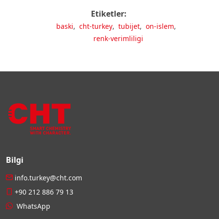
Etiketler:
baski
,
cht-turkey
,
tubijet
,
on-islem
,
renk-verimliligi
Bilgi
info.turkey@cht.com
+90 212 886 79 13
WhatsApp