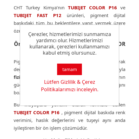
CHT Turkey Kimya’nın
TUBIJET COLOR P16
ve
TUBIJET FAST P12
ürünleri, pigment dijital
baskıdaki tüm bu beklentilere yanıt vermek üzere
özel olarak geliştirilmiştir.
Çerezler, hizmetlerimizi sunmamıza
yardımcı olur. Hizmetlerimizi
Ön İşlemde Mükemmellik: TUBIJET COLOR
kullanarak, çerezleri kullanmamızı
P16 ile Renk Verimi ve Yumuşak Tuşe
kabul etmiş olursunuz.
Pigment baskıda boyalar, liflere kimyasal olarak
değil; katyonik içerikli kimyasallar yardımıyla
tamam
fiziksel olarak
tutunur. Bu nedenle tutunmanın
Lütfen Gizlilik & Çerez
güçlü, kalıcı ve kumaşın doğal yumuşaklığını
Politikalarımızı inceleyin.
bozmayan bir yapıda olması gerekir.
Bu ihtiyaçlara yönelik olarak formüle edilen
TUBIJET COLOR P16
, pigment dijital baskıda renk
verimini, haslık değerlerini ve tuşeyi aynı anda
iyileştiren bir ön işlem çözümüdür.