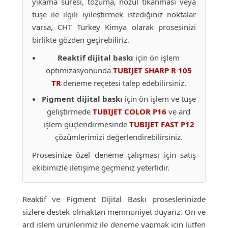
yıkama süresi, tozuma, nozül tıkanması veya
tuşe ile ilgili iyileştirmek istediğiniz noktalar
varsa, CHT Turkey Kimya olarak prosesinizi
birlikte gözden geçirebiliriz.
Reaktif dijital baskı
için ön işlem
optimizasyonunda
TUBIJET SHARP R 105
TR
deneme reçetesi talep edebilirsiniz.
Pigment dijital baskı
için ön işlem ve tuşe
geliştirmede
TUBIJET COLOR P16
ve ard
işlem güçlendirmesinde
TUBIJET FAST P12
çözümlerimizi değerlendirebilirsiniz.
Prosesinize özel deneme çalışması için satış
ekibimizle iletişime geçmeniz yeterlidir.
Reaktif ve Pigment Dijital Baskı proseslerinizde
sizlere destek olmaktan memnuniyet duyarız. Ön ve
ard işlem ürünlerimiz ile deneme yapmak için lütfen