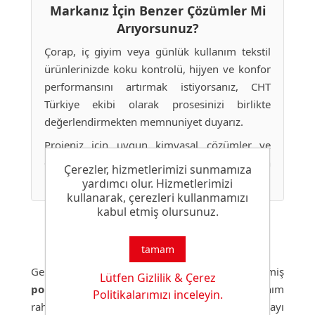
Markanız İçin Benzer Çözümler Mi
Arıyorsunuz?
Çorap, iç giyim veya günlük kullanım tekstil
ürünlerinizde koku kontrolü, hijyen ve konfor
performansını artırmak istiyorsanız, CHT
Türkiye ekibi olarak prosesinizi birlikte
değerlendirmekten memnuniyet duyarız.
Projeniz için uygun kimyasal çözümler ve
deneme çalışmaları hakkında bilgi almak için
Çerezler, hizmetlerimizi sunmamıza
bizimle iletişime geçiniz
.
yardımcı olur. Hizmetlerimizi
kullanarak, çerezleri kullanmamızı
kabul etmiş olursunuz.
Geleceğe Yönelik Konfor Odaklı
Çözümler
tamam
Gelecekte de
konfor odaklı çözümler
, gelişmiş
Lütfen Gizlilik & Çerez
polimer formülasyonları
ve uzun süreli kullanım
Politikalarımızı inceleyin.
rahatlığı sağlayan teknolojiler üzerinde çalışmayı