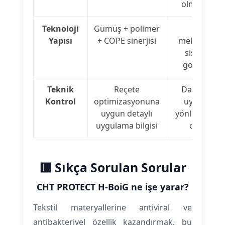
olmayabilir
Teknoloji
Gümüş + polimer
Tek
Yapısı
+ COPE sinerjisi
mekanizmal
sistemler
görülebilir
Teknik
Reçete
Daha sınırlı
Kontrol
optimizasyonuna
uygulama
uygun detaylı
yönlendirme
uygulama bilgisi
olabilir
🟨 Sıkça Sorulan Sorular
CHT PROTECT H-BoiG ne işe yarar?
Tekstil materyallerine antiviral ve
antibakteriyel özellik kazandırmak, bu