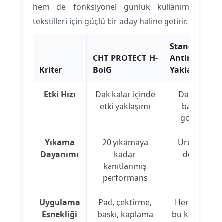
hem de fonksiyonel günlük kullanım
tekstilleri için güçlü bir aday haline getirir.
Standart
CHT PROTECT H-
Antimikrobiy
Kriter
BoiG
Yaklaşımlar
Etki Hızı
Dakikalar içinde
Daha yavaş
etki yaklaşımı
başlangıç
görülebilir
Yıkama
20 yıkamaya
Ürüne göre
Dayanımı
kadar
değişken
kanıtlanmış
performans
Uygulama
Pad, çektirme,
Her sistemd
Esnekliği
baskı, kaplama
bu kadar gen