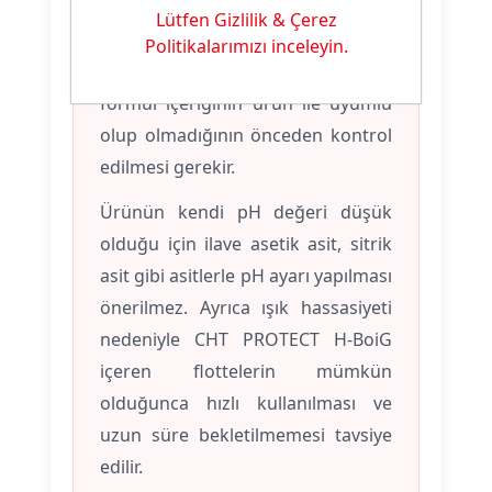
karakterli bir sistemdir. Bu nedenle
Lütfen Gizlilik & Çerez
özellikle baskı, kaplama veya
Politikalarımızı inceleyin.
kombine apre reçetelerinde
formül içeriğinin ürün ile uyumlu
olup olmadığının önceden kontrol
edilmesi gerekir.
Ürünün kendi pH değeri düşük
olduğu için ilave asetik asit, sitrik
asit gibi asitlerle pH ayarı yapılması
önerilmez. Ayrıca ışık hassasiyeti
nedeniyle CHT PROTECT H-BoiG
içeren flottelerin mümkün
olduğunca hızlı kullanılması ve
uzun süre bekletilmemesi tavsiye
edilir.