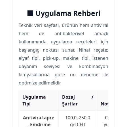
🟧 Uygulama Rehberi
Teknik veri sayfası, ürünün hem antiviral
hem de antibakteriyel amaçlı
kullanımında uygulama reçeteleri için
başlangıç noktası sunar. Nihai reçete;
elyaf tipi, pick-up, makine tipi, istenen
dayanım seviyesi ve kombinasyon
kimyasallarına göre ön deneme ile
optimize edilmelidir.
Uygulama
Dozaj /
Tipi
Şartlar
Not
Antiviral apre
100,0–250,0
CO, PES, P
– Emdirme
g/l CHT
yüzeyler iç