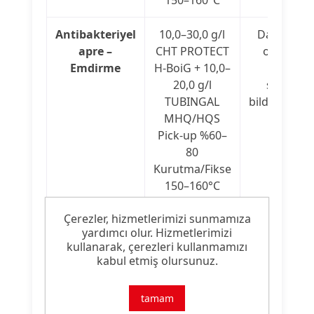
Antibakteriyel
10,0–30,0 g/l
Daha düş
apre –
CHT PROTECT
oranlard
Emdirme
H-BoiG + 10,0–
başarılı
20,0 g/l
sonuçlar
TUBINGAL
bildirilmekt
MHQ/HQS
Pick-up %60–
80
Kurutma/Fikse
150–160°C
Çerezler, hizmetlerimizi sunmamıza
yardımcı olur. Hizmetlerimizi
🟥 Teknik Uzman Notu
kullanarak, çerezleri kullanmamızı
kabul etmiş olursunuz.
CHT PROTECT H-BoiG katyonik
tamam