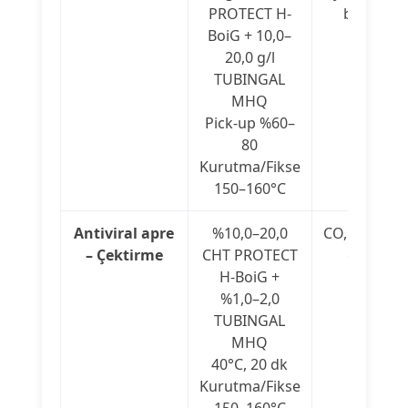
PROTECT H-
başlangı
BoiG + 10,0–
reçetesi
20,0 g/l
TUBINGAL
MHQ
Pick-up %60–
80
Kurutma/Fikse
150–160°C
Antiviral apre
%10,0–20,0
CO, PES, PA 
– Çektirme
CHT PROTECT
önerilen
H-BoiG +
yöntem
%1,0–2,0
TUBINGAL
MHQ
40°C, 20 dk
Kurutma/Fikse
150–160°C