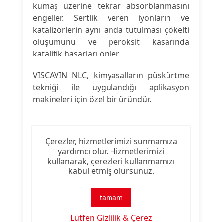
kumaş üzerine tekrar absorblanmasını
engeller. Sertlik veren iyonların ve
katalizörlerin aynı anda tutulması çökelti
oluşumunu ve peroksit kasarında
katalitik hasarları önler.
VISCAVIN NLC, kimyasalların püskürtme
tekniği ile uygulandığı aplikasyon
makineleri için özel bir üründür.
Ürün Nitelikleri
Çerezler, hizmetlerimizi sunmamıza
yardımcı olur. Hizmetlerimizi
Ürün
kullanarak, çerezleri kullanmamızı
Kombin Kasar Malzemesi
kabul etmiş olursunuz.
Tipi:
Ürün
tamam
Ağartma Özelliği
Özelliği:
Lütfen Gizlilik & Çerez