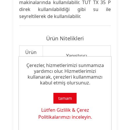
makinalarında kullanılabilir. TUT TX 35 P
direk kullanılabildiği gibi su ile
seyreltilerek de kullanılabilir.
Ürün Nitelikleri
Ürün
Yapıştırıcı
Tipi:
Çerezler, hizmetlerimizi sunmamıza
yardımcı olur. Hizmetlerimizi
Oluklu Mukavva
Ürün
kullanarak, çerezleri kullanmamızı
Yapıştırmak İçin Kullanılan
kabul etmiş olursunuz.
Özelliği:
Sıvama Tutkalı
tamam
Lütfen Gizlilik & Çerez
Ürün Dokümanları
Politikalarımızı inceleyin.
Dosya
Dosya
İndirme