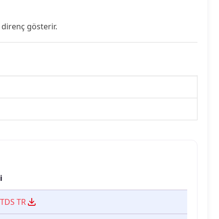
 direnç gösterir.
i
 TDS TR