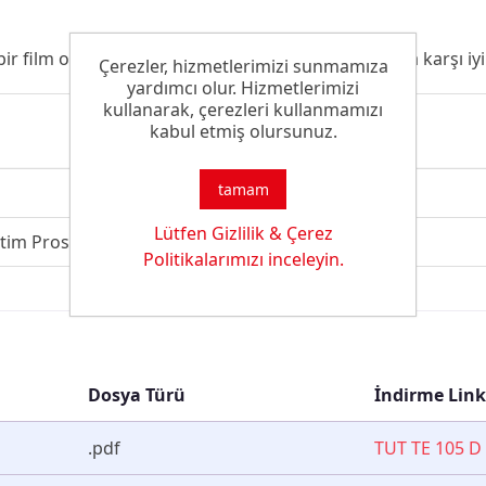
ir film oluşturur. TUT TE 105 D, yaşlanmaya ve ışığa karşı iyi
Çerezler, hizmetlerimizi sunmamıza
yardımcı olur. Hizmetlerimizi
kullanarak, çerezleri kullanmamızı
kabul etmiş olursunuz.
tamam
Lütfen Gizlilik & Çerez
tim Prosesinde Kullanılan Yapıştırıcı
Politikalarımızı inceleyin.
Dosya Türü
İndirme Link
.pdf
TUT TE 105 D