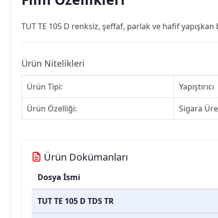
TUT TE 105 D renksiz, şeffaf, parlak ve hafif yapışkan b
Ürün Nitelikleri
Ürün Tipi:
Yapıştırıcı
Ürün Özelliği:
Sigara Üre
Ürün Dokümanları
Dosya İsmi
TUT TE 105 D TDS TR