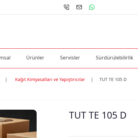
msal
Ürünler
Servisler
Sürdürülebilirlik
|
Kağıt Kimyasalları ve Yapıştırıcılar
|
TUT TE 105 D
ri
TUT TE 105 D