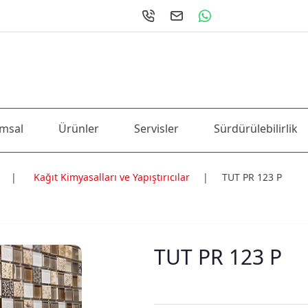
msal
Ürünler
Servisler
Sürdürülebilirlik
|
Kağıt Kimyasalları ve Yapıştırıcılar
|
TUT PR 123 P
ri
TUT PR 123 P