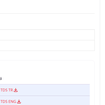
i
P TDS TR
P TDS ENG