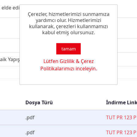
elde edilir.
Çerezler, hizmetlerimizi sunmamıza
yardımcı olur. Hizmetlerimizi
kullanarak, çerezleri kullanmamızı
kabul etmiş olursunuz.
tamam
ik Yapıştırma Tutkalı
Lütfen Gizlilik & Çerez
Politikalarımızı inceleyin.
Dosya Türü
İndirme Link
.pdf
TUT PR 123 
.pdf
TUT PR 123 