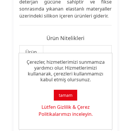
deterjan gücüne sahiptir ve fikse
sonrasında yıkanan elastanlı materyaller
üzerindeki silikon içeren ürünleri giderir.
Ürün Nitelikleri
Ürün
Sararma Önleyici
Tipi:
Çerezler, hizmetlerimizi sunmamıza
yardımcı olur. Hizmetlerimizi
Ürün
kullanarak, çerezleri kullanmamızı
Boyama Yardımcısı
Özelliği:
kabul etmiş olursunuz.
tamam
Lütfen Gizlilik & Çerez
Ürün Dokümanları
Politikalarımızı inceleyin.
Dosya
Dosya
İndirme
İsmi
Türü
Linki