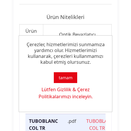
Ürün Nitelikleri
Ürün
Optik Beyazlatıcı
Tipi:
Çerezler, hizmetlerimizi sunmamıza
yardımcı olur. Hizmetlerimizi
Ürün
CO & PA & WO İçin Toz
kullanarak, çerezleri kullanmamızı
Özelliği:
Optik Beyazlatıcı
kabul etmiş olursunuz.
tamam
Ürün Dokümanları
Lütfen Gizlilik & Çerez
Politikalarımızı inceleyin.
Dosya
İndirme
Dosya İsmi
Türü
Linki
TUBOBLANC
.pdf
TUBOBLANC
COL TR
COL TR