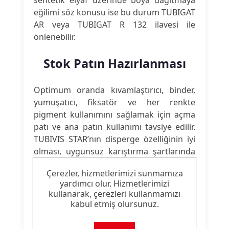
sentetik elyaf üzerinde boya dağıtmaya
eğilimi söz konusu ise bu durum TUBIGAT
AR veya TUBIGAT R 132 ilavesi ile
önlenebilir.
Stok Patın Hazırlanması
Optimum oranda kıvamlaştırıcı, binder,
yumuşatıcı, fiksatör ve her renkte
pigment kullanımını sağlamak için açma
patı ve ana patın kullanımı tavsiye edilir.
TUBIVIS STAR’nın disperge özelliğinin iyi
olması, uygunsuz karıştırma şartlarında
bile istenen kıvama ulaşmamış pat
Çerezler, hizmetlerimizi sunmamıza
üzerine daha sonra direkt olarak
yardımcı olur. Hizmetlerimizi
eklenebilmesini mümkün kılar. Tüm patın
kullanarak, çerezleri kullanmamızı
homojen olarak karıştığına dikkat
kabul etmiş olursunuz.
edilmelidir.