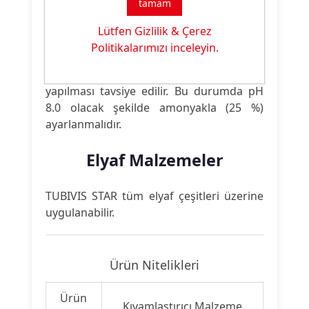
tamam
TUBIVIS STAR tamamen nötralize edildiği
için amonyak ilavesi normalde gerekli
Lütfen Gizlilik & Çerez
değildir. Kuvvetli asit binder
Politikalarımızı inceleyin.
kullanıldığında patın pH değerinin çok
asidik olmasını önlemek için ön deneme
yapılması tavsiye edilir. Bu durumda pH
8.0 olacak şekilde amonyakla (25 %)
ayarlanmalıdır.
Elyaf Malzemeler
TUBIVIS STAR tüm elyaf çeşitleri üzerine
uygulanabilir.
Ürün Nitelikleri
Ürün
Kıvamlaştırıcı Malzeme