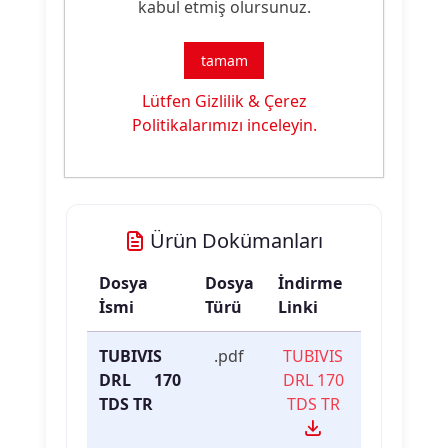
Ürün Nitelikleri
kabul etmiş olursunuz.
Ürün
Kıvamlaştırıcı Malzeme
tamam
Tipi:
Lütfen Gizlilik & Çerez
Ürün
Çok İyi Basılabilirlik & İyi
Politikalarımızı inceleyin.
Özelliği:
Reoloji
Ürün Dokümanları
Dosya
Dosya
İndirme
İsmi
Türü
Linki
TUBIVIS
.pdf
TUBIVIS
DRL 170
DRL 170
TDS TR
TDS TR