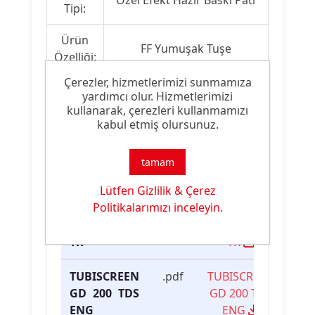
Özel Efekt Hazır Baskı Patı
Tipi:
Ürün
FF Yumuşak Tuşe
Özelliği:
Çerezler, hizmetlerimizi sunmamıza
yardımcı olur. Hizmetlerimizi
kullanarak, çerezleri kullanmamızı
kabul etmiş olursunuz.
Ürün Dokümanları
Dosya
İndirme
tamam
Dosya İsmi
Türü
Linki
Lütfen Gizlilik & Çerez
Politikalarımızı inceleyin.
TUBISCREEN
.pdf
TUBISCREEN
GD 200 TDS
GD 200 TDS
TR
TR
TUBISCREEN
.pdf
TUBISCREEN
GD 200 TDS
GD 200 TDS
ENG
ENG