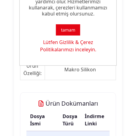
Emülsiyon, kullanım öncesinde iyice
yardımcı olur. Hizmetlerimizi
karıştırılmalıdır.
kullanarak, çerezleri kullanmamızı
kabul etmiş olursunuz.
Ürün Nitelikleri
tamam
Lütfen Gizlilik & Çerez
Ürün
Apre Malzemesi
Politikalarımızı inceleyin.
Tipi:
Ürün
Makro Silikon
Özelliği:
Ürün Dokümanları
Dosya
Dosya
İndirme
İsmi
Türü
Linki