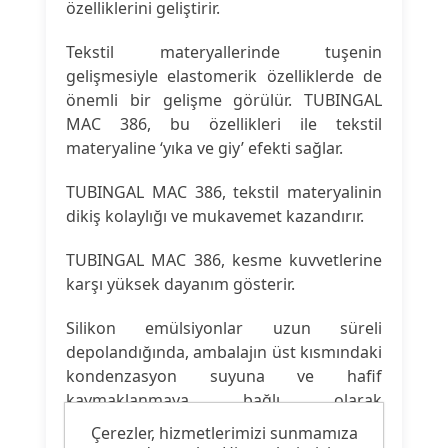
özelliklerini geliştirir.
Tekstil materyallerinde tuşenin
gelişmesiyle elastomerik özelliklerde de
önemli bir gelişme görülür. TUBINGAL
MAC 386, bu özellikleri ile tekstil
materyaline ‘yıka ve giy’ efekti sağlar.
TUBINGAL MAC 386, tekstil materyalinin
dikiş kolaylığı ve mukavemet kazandırır.
TUBINGAL MAC 386, kesme kuvvetlerine
karşı yüksek dayanım gösterir.
Silikon emülsiyonlar uzun süreli
depolandığında, ambalajın üst kısmındaki
kondenzasyon suyuna ve hafif
kaymaklanmaya bağlı olarak
konsantrasyonda farklılık görülebilir.
Çerezler, hizmetlerimizi sunmamıza