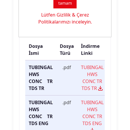
Hidrofil Silikon
tamam
Özelliği:
Lütfen Gizlilik & Çerez
Politikalarımızı inceleyin.
Ürün Dokümanları
Dosya
Dosya
İndirme
İsmi
Türü
Linki
TUBINGAL
.pdf
TUBINGAL
HWS
HWS
CONC TR
CONC TR
TDS TR
TDS TR
TUBINGAL
.pdf
TUBINGAL
HWS
HWS
CONC TR
CONC TR
TDS ENG
TDS ENG