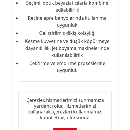
Seçimli optik beyazlatıcılarla kombine
edilebilirlik
Reçine apre banyolarında kullanıma
uygunluk
Geliştirilmiş dikiş kolaylığı
Kesme kuvvetine ve düşük köpürmeye
dayanıklılık, jet boyama makinelerinde
kullanılabilirlik
Çektirme ve emdirme proseslerine
uygunluk
Ürün Nitelikleri
Çerezler, hizmetlerimizi sunmamıza
yardımcı olur. Hizmetlerimizi
Ürün
Apre Malzemesi
kullanarak, çerezleri kullanmamızı
Tipi:
kabul etmiş olursunuz.
Ürün