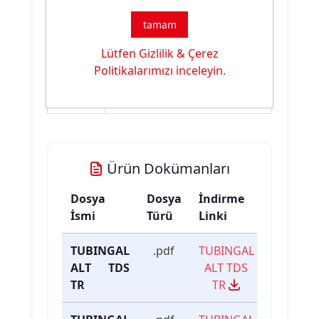
tamam
Ürün
Apre Malzemesi
Tipi:
Lütfen Gizlilik & Çerez
Politikalarımızı inceleyin.
Ürün
Silikon ve Organik
Özelliği:
Yumuşatma
Ürün Dokümanları
Dosya
Dosya
İndirme
İsmi
Türü
Linki
TUBINGAL
.pdf
TUBINGAL
ALT TDS
ALT TDS
TR
TR