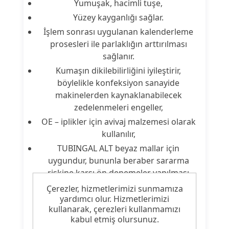
Yumuşak, hacimli tuşe,
Yüzey kayganlığı sağlar.
İşlem sonrası uygulanan kalenderleme
prosesleri ile parlaklığın arttırılması
sağlanır.
Kumaşın dikilebilirliğini iyileştirir,
böylelikle konfeksiyon sanayide
makinelerden kaynaklanabilecek
zedelenmeleri engeller,
OE – iplikler için avivaj malzemesi olarak
kullanılır,
TUBINGAL ALT beyaz mallar için
uygundur, bununla beraber sararma
riskine karşı ön denemeler yapılması
tavsiye edilir.
Çerezler, hizmetlerimizi sunmamıza
yardımcı olur. Hizmetlerimizi
kullanarak, çerezleri kullanmamızı
kabul etmiş olursunuz.
Ürün Nitelikleri