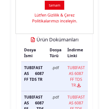
tamam
Ürün
FF Kıvamlaştırıcı
Lütfen Gizlilik & Çerez
Özelliği:
Politikalarımızı inceleyin.
Ürün Dokümanları
Dosya
Dosya
İndirme
İsmi
Türü
Linki
TUBIFAST
.pdf
TUBIFAST
AS 6087
AS 6087
FF TDS TR
FF TDS
TR
TUBIFAST
.pdf
TUBIFAST
AS 6087
AS 6087
FF TDS
FF TDS