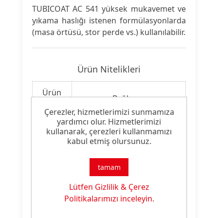
TUBICOAT AC 541 yüksek mukavemet ve
yıkama haslığı istenen formülasyonlarda
(masa örtüsü, stor perde vs.) kullanılabilir.
Ürün Nitelikleri
Ürün
Bağlayıcı
Tipi:
Çerezler, hizmetlerimizi sunmamıza
yardımcı olur. Hizmetlerimizi
Ürün
kullanarak, çerezleri kullanmamızı
Akrilik Binder
Özelliği:
kabul etmiş olursunuz.
tamam
Ürün Dokümanları
Lütfen Gizlilik & Çerez
Politikalarımızı inceleyin.
Dosya
Dosya
İndirme