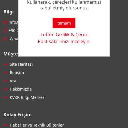
kullanarak, çerezleri kullanmamızı
kabul etmiş olursunuz.
Bilgi
info.turkey@cht.com
tamam
+90 212 886 79 13
Lütfen Gizlilik & Çerez
WhatsApp
Politikalarımızı inceleyin.
Müşteri Hizmetleri
Site Haritası
İletişim
Ara
Hakkımızda
KVKK Bilgi Merkezi
Kolay Erişim
Haberler ve Teknik Bültenler