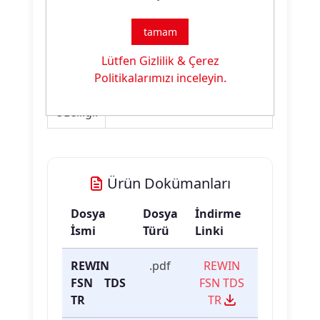
Ürün Nitelikleri
tamam
Ürün
Fiksatör
Lütfen Gizlilik & Çerez
Tipi:
Politikalarımızı inceleyin.
Ürün
Boyama Yardımcısı
Özelliği:
Ürün Dokümanları
Dosya
Dosya
İndirme
İsmi
Türü
Linki
REWIN
.pdf
REWIN
FSN TDS
FSN TDS
TR
TR