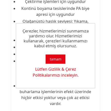
Çektirme işlemleri için uygundur
Kontinü boyama tesislerinde PA biye
apresi için uygundur
Olağanüstü haslık seviyesi: Yıkama,
terleme, su ve deniz suyuna karşı
Çerezler, hizmetlerimizi sunmamıza
iyileştirilmiş haslıklar
yardımcı olur. Hizmetlerimizi
Işık haslığına negatif etkisi yoktur
kullanarak, çerezleri kullanmamızı
kabul etmiş olursunuz.
Kumaşın tuşesini etkilemez
WO/PA için rezerve malzemesi
tamam
Renk tonunda veya sararma eğiliminde
önemli bir etki yaratmaz, bu nedenle
Lütfen Gizlilik & Çerez
pastel tonları ve parlak renkler için
Politikalarımızı inceleyin.
ideal
Termostabilite: Sonraki termofikse veya
buharlama işlemlerinin efekt üzerinde
hiçbir etkisi yoktur veya çok az etkisi
vardır.