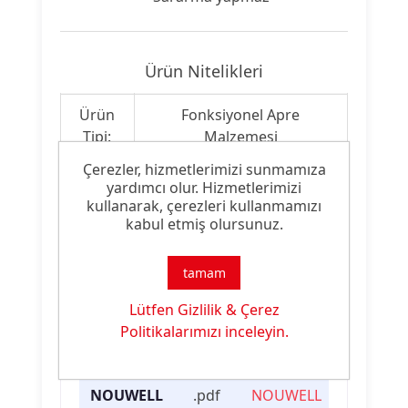
Ürün Nitelikleri
Ürün
Fonksiyonel Apre
Tipi:
Malzemesi
Çerezler, hizmetlerimizi sunmamıza
Ürün
yardımcı olur. Hizmetlerimizi
Fonksiyonel Apre
Özelliği:
kullanarak, çerezleri kullanmamızı
kabul etmiş olursunuz.
tamam
Ürün Dokümanları
Lütfen Gizlilik & Çerez
Dosya
Dosya
İndirme
Politikalarımızı inceleyin.
İsmi
Türü
Linki
NOUWELL
.pdf
NOUWELL