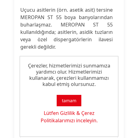
Uçucu asitlerin (örn. asetik asit) tersine
MEROPAN ST 55 boya banyolarından
buharlaşmaz. MEROPAN ST 55
kullanıldığında; asitlerin, asidik tuzların
veya özel dispergatörlerin ilavesi
gerekli değildir.
Çerezler, hizmetlerimizi sunmamıza
Ürün Nitelikleri
yardımcı olur. Hizmetlerimizi
kullanarak, çerezleri kullanmamızı
kabul etmiş olursunuz.
Ürün
pH Düzenleyici
Tipi:
tamam
Ürün
Boyama Yardımcısı
Lütfen Gizlilik & Çerez
Özelliği:
Politikalarımızı inceleyin.