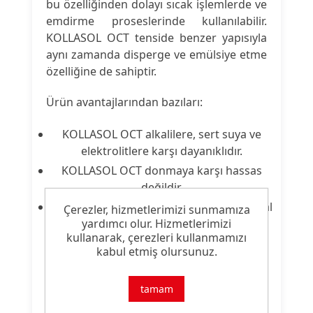
bu özelliğinden dolayı sıcak işlemlerde ve
emdirme proseslerinde kullanılabilir.
KOLLASOL OCT tenside benzer yapısıyla
aynı zamanda disperge ve emülsiye etme
özelliğine de sahiptir.
Ürün avantajlarından bazıları:
KOLLASOL OCT alkalilere, sert suya ve
elektrolitlere karşı dayanıklıdır.
KOLLASOL OCT donmaya karşı hassas
değildir.
Ürün uygun koşullar altında, kapalı orjinal
Çerezler, hizmetlerimizi sunmamıza
yardımcı olur. Hizmetlerimizi
ambalajında 12 ay süreyle depolanabilir.
kullanarak, çerezleri kullanmamızı
kabul etmiş olursunuz.
Ürün Nitelikleri
tamam