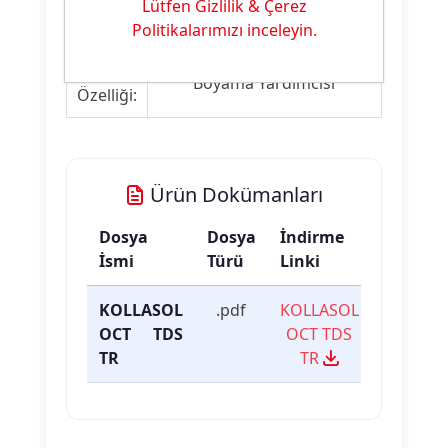
Ürün
Lütfen Gizlilik & Çerez
Hava Aldırıcı & Köpük Kesici
Tipi:
Politikalarımızı inceleyin.
Ürün
Boyama Yardımcısı
Özelliği:
Ürün Dokümanları
Dosya
Dosya
İndirme
İsmi
Türü
Linki
KOLLASOL
.pdf
KOLLASOL
OCT TDS
OCT TDS
TR
TR