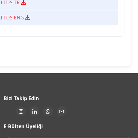
I TDS TR
LI TDS ENG
Bizi Takip Edin
E-Bülten Üyeliği