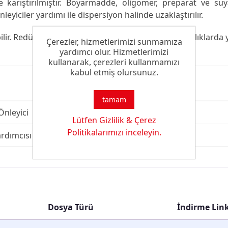
de karıştırılmıştır. Boyarmadde, oligomer, preparat ve su
eyiciler yardımı ile dispersiyon halinde uzaklaştırılır.
lir. Redüktif ard işlemde 80 °C’nin üzerindeki sıcaklıklarda
Çerezler, hizmetlerimizi sunmamıza
yardımcı olur. Hizmetlerimizi
kullanarak, çerezleri kullanmamızı
kabul etmiş olursunuz.
tamam
nleyici
Lütfen Gizlilik & Çerez
Politikalarımızı inceleyin.
rdımcısı
Dosya Türü
İndirme Link