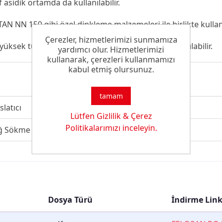
asidik ortamda da kullanılabilir.
NN 150 gibi özel dinkleme malzemeleri ile birlikte kullanıl
Çerezler, hizmetlerimizi sunmamıza
üksek türbülanslı yıkama makinelerinde de kullanılabilir.
yardımcı olur. Hizmetlerimizi
kullanarak, çerezleri kullanmamızı
kabul etmiş olursunuz.
tamam
slatıcı
Lütfen Gizlilik & Çerez
Politikalarımızı inceleyin.
ğ Sökme Kapasitesi
Dosya Türü
İndirme Link