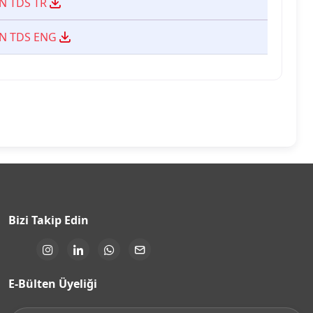
N TDS TR
-N TDS ENG
Bizi Takip Edin
E-Bülten Üyeliği