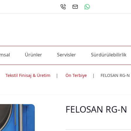
msal
Ürünler
Servisler
Sürdürülebilirlik
Tekstil Finisaj & Üretim
|
Ön Terbiye
|
FELOSAN RG-N
ri
FELOSAN RG-N