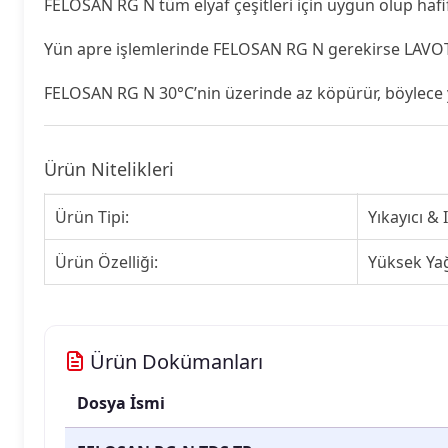
FELOSAN RG N tüm elyaf çeşitleri için uygun olup hafif 
Yün apre işlemlerinde FELOSAN RG N gerekirse LAVOTAN 
FELOSAN RG N 30°C’nin üzerinde az köpürür, böylece y
Ürün Nitelikleri
Ürün Tipi:
Yıkayıcı & I
Ürün Özelliği:
Yüksek Ya
Ürün Dokümanları
Dosya İsmi