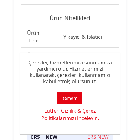
Ürün Nitelikleri
Ürün
Yıkayıcı & Islatıcı
Tipi:
Ürün
Yüksek Yağ Sökme
Özelliği:
Kapasitesi
Çerezler, hizmetlerimizi sunmamıza
yardımcı olur. Hizmetlerimizi
kullanarak, çerezleri kullanmamızı
kabul etmiş olursunuz.
Ürün Dokümanları
tamam
Dosya
Dosya
İndirme
Lütfen Gizlilik & Çerez
İsmi
Türü
Linki
Politikalarımızı inceleyin.
FELOSAN
.pdf
FELOSAN
ERS NEW
ERS NEW