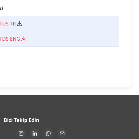
ki
TDS TR
 TDS ENG
Bizi Takip Edin