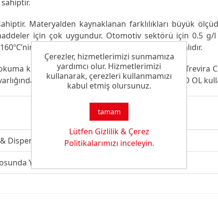
sahiptir.
ptir. Materyalden kaynaklanan farklılıkları büyük ölçüde 
deler için çok uygundur. Otomotiv sektörü için 0.5 g/l ila
160ºC’nin üzerindeki bir sıcaklıkta kurutma yapılmalıdır.
Çerezler, hizmetlerimizi sunmamıza
yardımcı olur. Hizmetlerimizi
ma kumaşların boyamasında oldukça etkilidir. Trevira CS
kullanarak, çerezleri kullanmamızı
arlığında, çökelti oluşumunu önlemek için SARABID OL kull
kabul etmiş olursunuz.
tamam
Lütfen Gizlilik & Çerez
 & Dispergatör
Politikalarımızı inceleyin.
sunda Yüksek Egalize Özelliği