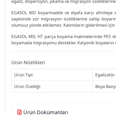
egaliz, dispersiyon, yıkama ve migrasyon özelliklerine 
EGASOL MD boyarmadde ve elyafa karşı afiniteye sahi
sayesinde zor migrasyon özelliklerine sahip boyarmad
olumsuz yönde etkilemez. Kalıntıların giderilmesi için 
EGASOL MD, HT parça boyama makinelerinde PES doku
boyamada migrasyonu destekler. Katyonik boyaların v
Ürün Nitelikleri
Ürün Tipi:
Egalizatör
Ürün Özelliği:
Boya Banyo
Ürün Dokümanları