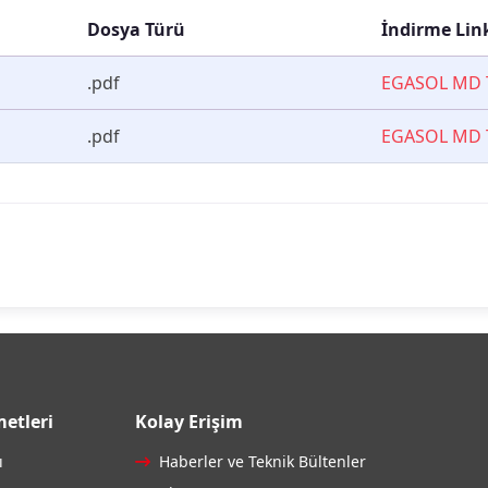
Dosya Türü
İndirme Lin
.pdf
EGASOL MD 
.pdf
EGASOL MD
etleri
Kolay Erişim
ı
Haberler ve Teknik Bültenler