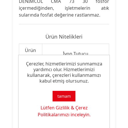
DENIMCOL CMA 73 30 fosfor
içermediğinden, işletmelerin atık
sularında fosfat değerine rastlanmaz.
Ürün Nitelikleri
Ürün
İyon Tutucu
Tipi:
Çerezler, hizmetlerimizi sunmamıza
yardımcı olur. Hizmetlerimizi
Ürün
Denim Yıkama Malzemesi
kullanarak, çerezleri kullanmamızı
Özelliği:
kabul etmiş olursunuz.
tamam
Ürün Dokümanları
Lütfen Gizlilik & Çerez
Politikalarımızı inceleyin.
Dosya
Dosya
İndirme
İsmi
Türü
Linki