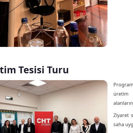
tim Tesisi Turu
Program
üretim 
alanların
Ziyaret 
saha uyg