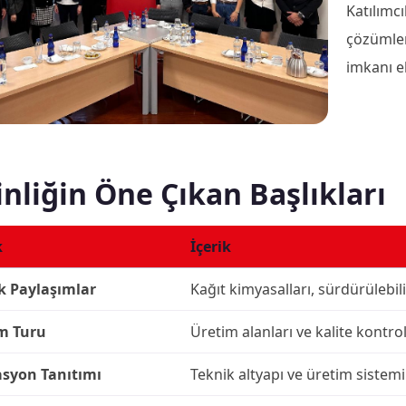
Katılımc
çözümle
imkanı el
inliğin Öne Çıkan Başlıkları
k
İçerik
k Paylaşımlar
Kağıt kimyasalları, sürdürülebil
m Turu
Üretim alanları ve kalite kontrol
syon Tanıtımı
Teknik altyapı ve üretim sistemi 