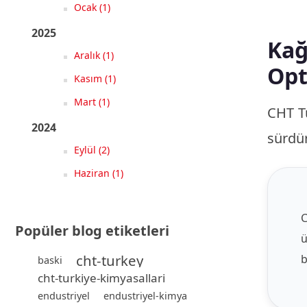
Ocak (1)
2025
Kağ
Aralık (1)
Opt
Kasım (1)
Mart (1)
CHT Tü
2024
sürdür
Eylül (2)
Haziran (1)
C
Popüler blog etiketleri
ü
cht-turkey
b
baski
cht-turkiye-kimyasallari
endustriyel
endustriyel-kimya