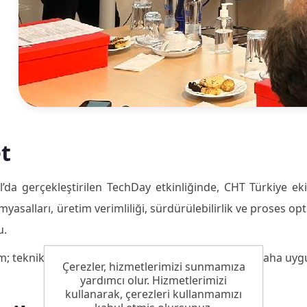
t
l’da gerçekleştirilen TechDay etkinliğinde, CHT Türkiye ek
imyasalları, üretim verimliliği, sürdürülebilirlik ve proses
u.
; teknik paylaşımlar, üretim tesisi incelemeleri ve saha uyg
Çerezler, hizmetlerimizi sunmamıza
yardımcı olur. Hizmetlerimizi
kullanarak, çerezleri kullanmamızı