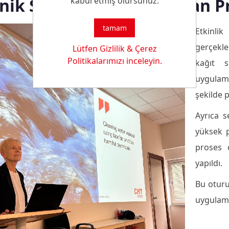
nik Sunumlar ile Başlayan 
kabul etmiş olursunuz.
tamam
Etkinli
gerçekl
Lütfen Gizlilik & Çerez
Politikalarımızı inceleyin.
kağıt s
uygulama
şekilde p
Ayrıca s
yüksek p
proses 
yapıldı.
Bu oturu
uygulama