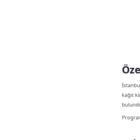
Öze
İstanbu
kağıt k
bulund
Program