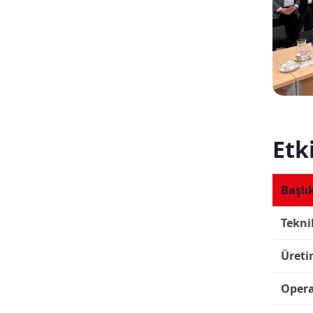
Etk
Başlı
Tekni
Üreti
Opera