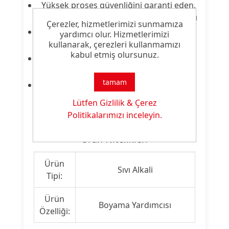
Yüksek proses güvenliğini garanti eden,
toz alkalilere kıyasla kolay ürün kullanımı
Çerezler, hizmetlerimizi sunmamıza
Soda ve çözeltisinin kombinasyonu ile
yardımcı olur. Hizmetlerimizi
uyumlu tampon etkisi
kullanarak, çerezleri kullanmamızı
kabul etmiş olursunuz.
CO / CV karışımlarda iyi ton-in-ton
boyamalar
tamam
Dozajlamanın etkilenmediği makineler
için ideal ürün
Lütfen Gizlilik & Çerez
Politikalarımızı inceleyin.
Ürün Nitelikleri
Ürün
Sıvı Alkali
Tipi:
Ürün
Boyama Yardımcısı
Özelliği: