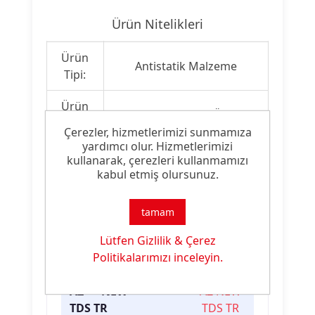
Ürün Nitelikleri
Ürün
Antistatik Malzeme
Tipi:
Ürün
Efektif Antistatik Özellik
Özelliği:
Çerezler, hizmetlerimizi sunmamıza
yardımcı olur. Hizmetlerimizi
kullanarak, çerezleri kullanmamızı
kabul etmiş olursunuz.
Ürün Dokümanları
tamam
Dosya
Dosya
İndirme
İsmi
Türü
Linki
Lütfen Gizlilik & Çerez
Politikalarımızı inceleyin.
AVISTAT
.pdf
AVISTAT
AZ NEW
AZ NEW
TDS TR
TDS TR