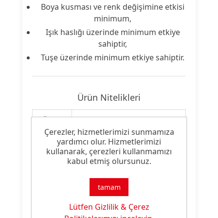
Boya kusması ve renk değişimine etkisi
minimum,
Işık haslığı üzerinde minimum etkiye
sahiptir,
Tuşe üzerinde minimum etkiye sahiptir.
Ürün Nitelikleri
Ürün
Yanmazlık Malzemesi
Çerezler, hizmetlerimizi sunmamıza
Tipi:
yardımcı olur. Hizmetlerimizi
kullanarak, çerezleri kullanmamızı
Ürün
Yıkama Haslığına Sahip
kabul etmiş olursunuz.
Özelliği:
Yanmazlık Malzemesi
tamam
Lütfen Gizlilik & Çerez
Ürün Dokümanları