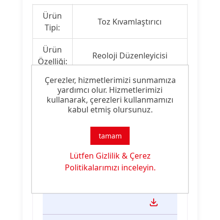
Ürün
Toz Kıvamlaştırıcı
Tipi:
Ürün
Reoloji Düzenleyicisi
Özelliği:
Çerezler, hizmetlerimizi sunmamıza
yardımcı olur. Hizmetlerimizi
kullanarak, çerezleri kullanmamızı
Ürün Dokümanları
kabul etmiş olursunuz.
Dosya
Dosya
İndirme
tamam
İsmi
Türü
Linki
Lütfen Gizlilik & Çerez
AGOCEL
.pdf
AGOCEL
Politikalarımızı inceleyin.
AC 2200
AC 2200
TDS TR
TDS TR